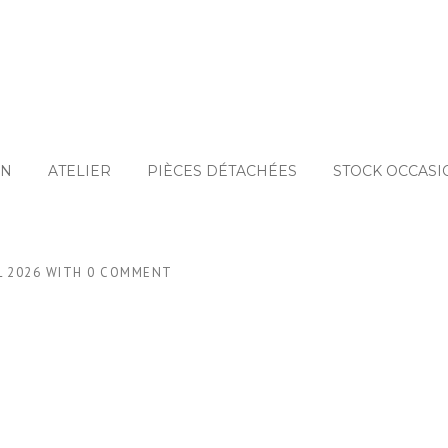
ON
ATELIER
PIÈCES DÉTACHÉES
STOCK OCCASI
L 2026
WITH
0 COMMENT