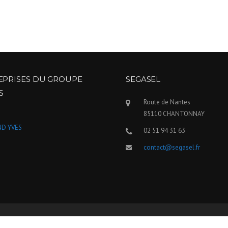
EPRISES DU GROUPE
SEGASEL
S
Route de Nantes
85110 CHANTONNAY
D YVES
02 51 94 31 63
contact@segasel.fr