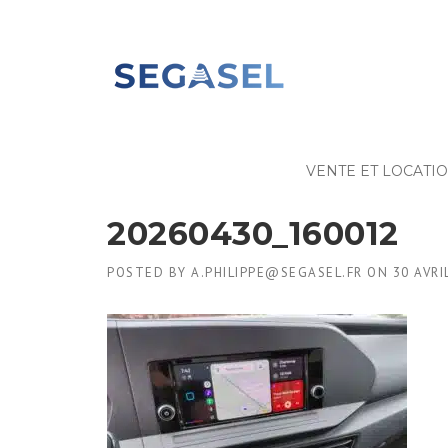
Skip
to
content
VENTE ET LOCATI
20260430_160012
POSTED BY
A.PHILIPPE@SEGASEL.FR
ON
30 AVRI