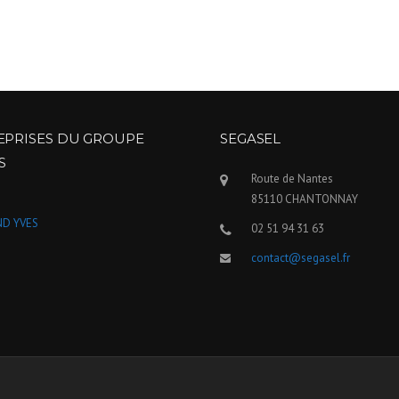
EPRISES DU GROUPE
SEGASEL
S
Route de Nantes
85110 CHANTONNAY
D YVES
02 51 94 31 63
contact@segasel.fr