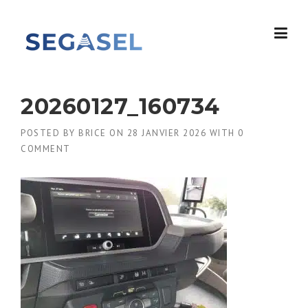
Skip
to
content
20260127_160734
POSTED BY
BRICE
ON
28 JANVIER 2026
WITH
0
COMMENT